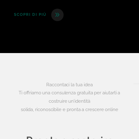
SCOPRI DI PIÙ
Raccontaci la tua idea
Ti offriamo una consulenza gratuita per aiutarti a
costruire un’identità
solida, riconoscibile e pronta a crescere online